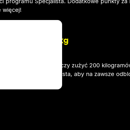
yści programu Specjalista. Dodatkowe punkty z
 więcej!
200 kg
Wystarczy zużyć 200 kilogram
Specjalista, aby na zawsze odb