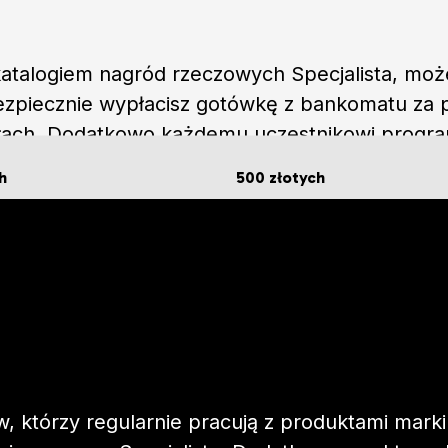
katalogiem nagród rzeczowych Specjalista, mo
ezpiecznie wypłacisz gotówkę z bankomatu za
łach. Dodatkowo każdemu uczestnikowi progr
unktów!
h
500 złotych
któw
za 670 punktów
ów, którzy regularnie pracują z produktami mar