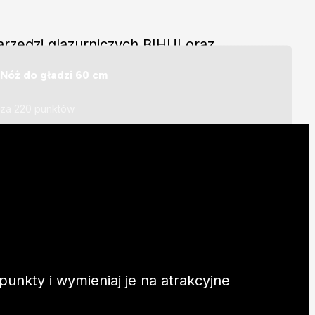
rzędzi glazurniczych BIHUI oraz
!
Nóż do gładzi 60 cm
Więcej
za 220 punktów
nkty i wymieniaj je na atrakcyjne