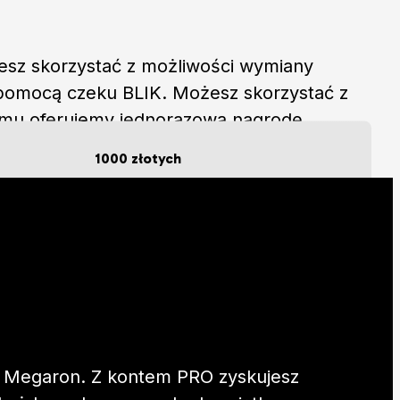
żesz skorzystać z możliwości wymiany
 pomocą czeku BLIK. Możesz skorzystać z
amu oferujemy jednorazową nagrodę
1000 złotych
za 1300 punktów
ki Megaron. Z kontem PRO zyskujesz