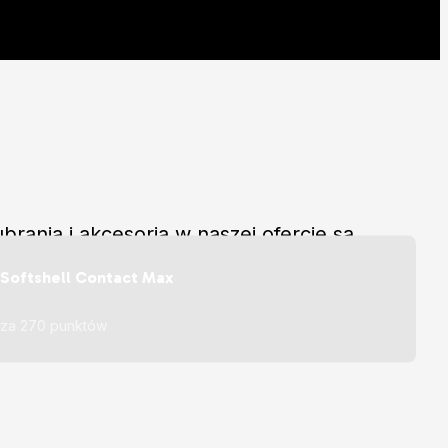
rania i akcesoria w naszej ofercie są
 za 1 zł!
Softshell Contact Max
Więcej
za 270 punktów