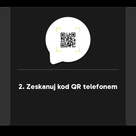
2. Zeskanuj kod QR telefonem
Zeskanuj kod QR telefonem lub przepisz kod
Z
alfanumeryczny. Punkty zostaną dodane do twojego
konta.
Skanuj kod QR