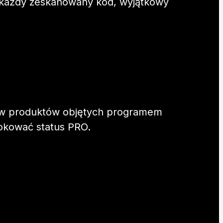
a każdy zeskanowany kod, wyjątkowy
ów produktów objętych programem
lokować status PRO.