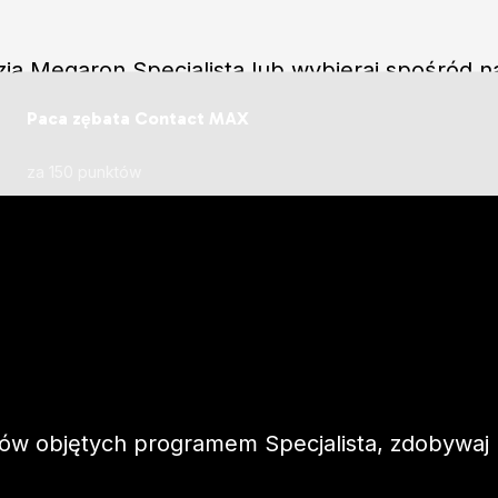
a Megaron Specjalista lub wybieraj spośród na
j punkty i odbieraj profesjonalny sprzęt za 1 zł
Paca zębata Contact MAX
za 150 punktów
 objętych programem Specjalista, zdobywaj pu