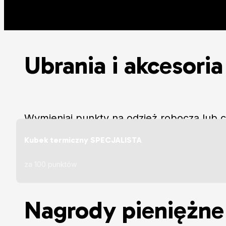
Ubrania i akcesoria
Wymieniaj punkty na odzież roboczą lub co
dobrane z myślą o jakości i komforcie. Zbi
Kubek termiczny SPECJALISTA
za 100 punktów
Nagrody pieniężne