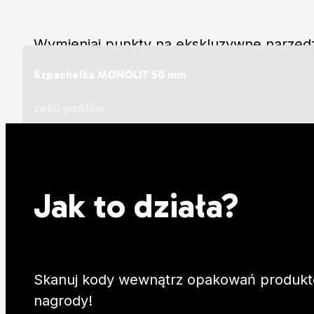
Wymieniaj punkty na ekskluzywne narzędzi
elektronarzędzi DeWalt. Skanuj kody, zbiera
Szpachelka MONOLIT 50 mm
za 60 punktów
Jak to działa?
Skanuj kody wewnątrz opakowań produktów
nagrody!