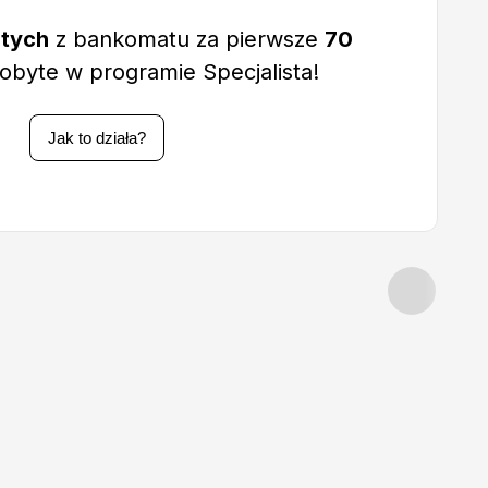
otych
z bankomatu za pierwsze
70
obyte w programie Specjalista!
Jak to działa?