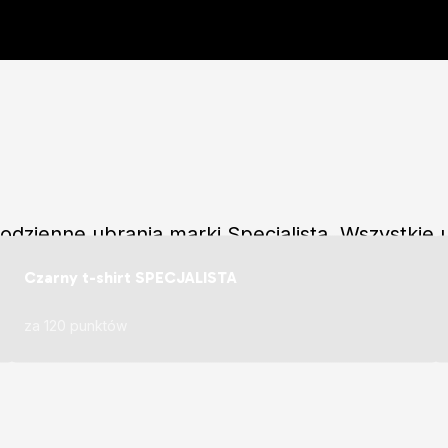
dzienne ubrania marki Specjalista. Wszystkie ub
eraj punkty i odbieraj dowolne nagrody rzeczowe
Czarny t-shirt SPECJALISTA
za 120 punktów