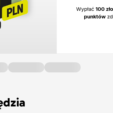
Wypłać
100 zł
punktów
zd
ędzia