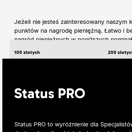
Jeżeli nie jesteś zainteresowany naszym 
punktów na nagrodę pieniężną. Łatwo i b
nagród pieniężnych w poniższych nomina
promocyjną —100 złotych za jedynie 70 p
100 złotych
200 złotyc
za 150 punktów
za 280 pun
Status PRO
Status PRO to wyróżnienie dla Specjalist