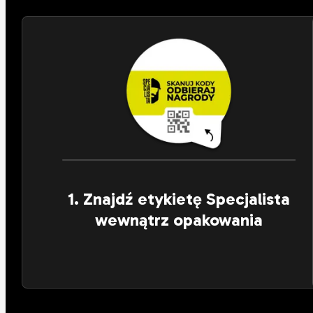
1. Znajdź etykietę Specjalista
wewnątrz opakowania
Otwórz wiadro lub rozetnij opakowanie. Kod
znajdziesz po wewnętrznej stronie worka lub na
spodzie pokrywki.