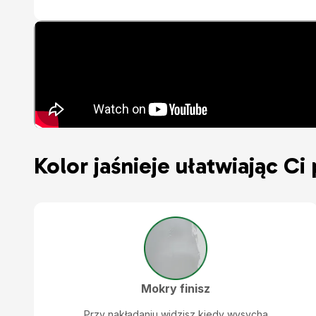
Kolor jaśnieje ułatwiając Ci 
Mokry finisz
Przy nakładaniu widzisz kiedy wysycha