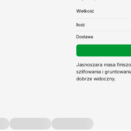
Wielkość
Ilość
Dostawa
Jasnoszara masa finisz
szlifowania i gruntowani
Produkt zaw
dobrze widoczny.
Dowiedz się 