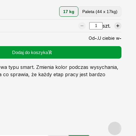
17 kg
Paleta (44 x 17kg)
szt.
Od
-.
U ciebie w
-
Dodaj do koszyka
owa typu smart. Zmienia kolor podczas wysychania,
a co sprawia, że każdy etap pracy jest bardzo
iera kod QR warty
+8 pkt.
więcej