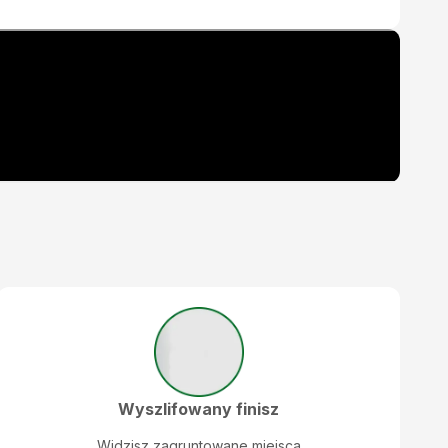
Wyszlifowany finisz
Widzisz zagruntowane miejsca