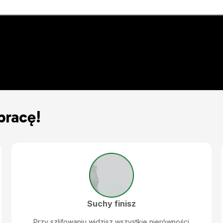
pracę!
Suchy finisz
Przy szlifowaniu widzisz wszystkie nierówności