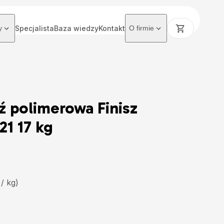
y
Specjalista
Baza wiedzy
Kontakt
O firmie
 polimerowa Finisz
1 17 kg
 / kg)