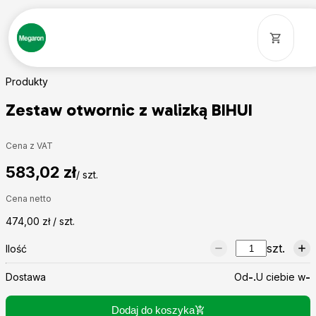
Produkty
Zestaw otwornic z walizką BIHUI
Cena z VAT
583,02 zł
/ szt.
Cena netto
474,00 zł / szt.
szt.
Ilość
Dostawa
Od
-.
U ciebie w
-
Dodaj do koszyka