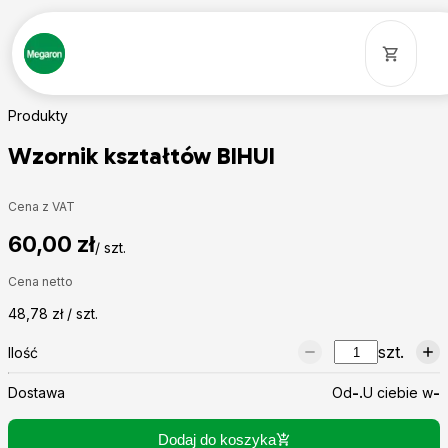
Produkty
Wzornik kształtów BIHUI
Cena z VAT
60,00 zł
/ szt.
Cena netto
48,78 zł / szt.
szt.
Ilość
Dostawa
Od
-.
U ciebie w
-
Dodaj do koszyka