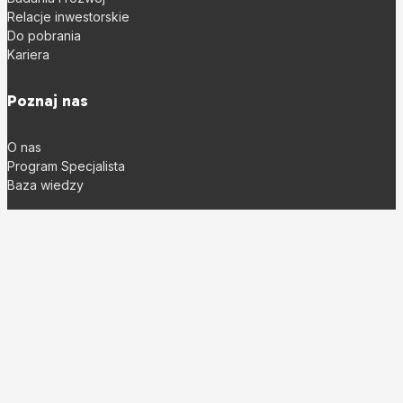
Relacje inwestorskie
Do pobrania
Kariera
Poznaj nas
O nas
Program Specjalista
Baza wiedzy
Sklep
Gdzie kupić?
Zaloguj się
Regulamin
Zwroty
Polityka wysyłki
Kontakt