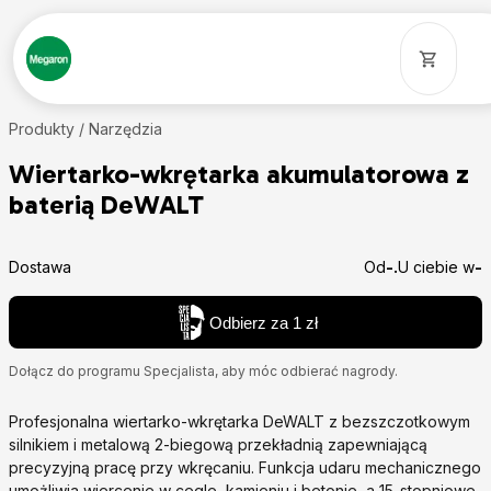
Produkty /
Narzędzia
Wiertarko-wkrętarka akumulatorowa z
baterią DeWALT
Dostawa
Od
-.
U ciebie w
-
Odbierz za 1 zł
Dołącz do programu Specjalista, aby móc odbierać nagrody.
Profesjonalna wiertarko-wkrętarka DeWALT z bezszczotkowym
silnikiem i metalową 2-biegową przekładnią zapewniającą
precyzyjną pracę przy wkręcaniu. Funkcja udaru mechanicznego
umożliwia wiercenie w cegle, kamieniu i betonie, a 15-stopniowe