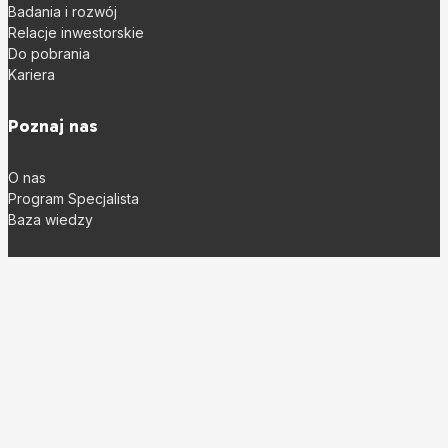
Badania i rozwój
Relacje inwestorskie
Do pobrania
Kariera
Poznaj nas
O nas
Program Specjalista
Baza wiedzy
Sklep
Gdzie kupić?
Zaloguj się
Regulamin
Zwroty
Polityka wysyłki
Kontakt