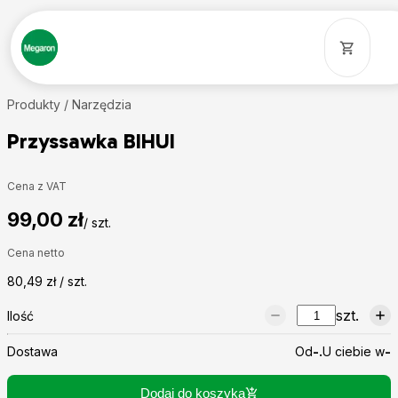
Produkty /
Narzędzia
Przyssawka BIHUI
Cena z VAT
99,00 zł
/ szt.
Cena netto
80,49 zł / szt.
szt.
Ilość
Dostawa
Od
-.
U ciebie w
-
Dodaj do koszyka