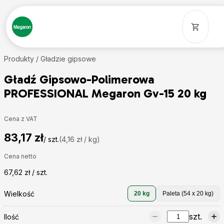
Produkty /
Gładzie gipsowe
Gładź Gipsowo-Polimerowa
PROFESSIONAL Megaron Gv-15 20 kg
Cena z VAT
83,17 zł
/ szt.
(4,16 zł / kg)
Cena netto
67,62 zł / szt.
Wielkość
20 kg
Paleta (54 x 20 kg)
szt.
Ilość