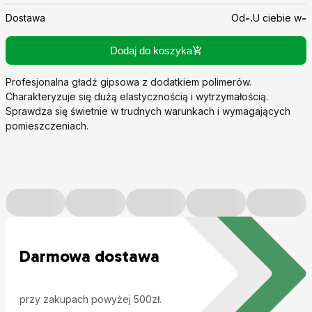
Dostawa
Od
-.
U ciebie w
-
Dodaj do koszyka
Profesjonalna gładź gipsowa z dodatkiem polimerów.
Charakteryzuje się dużą elastycznością i wytrzymałością.
Sprawdza się świetnie w trudnych warunkach i wymagających
Produkt zawiera kod QR warty
+8 pkt.
pomieszczeniach.
Dowiedz się więcej
Darmowa dostawa
przy zakupach powyżej 500zł.