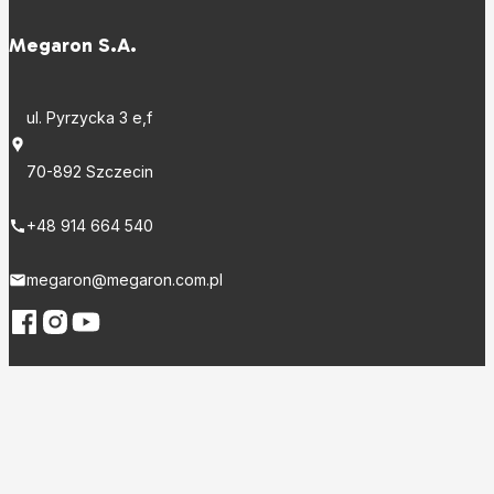
Megaron S.A.
ul. Pyrzycka 3 e,f
70-892 Szczecin
+48 914 664 540
megaron@megaron.com.pl
Firma
Badania i rozwój
Relacje inwestorskie
Do pobrania