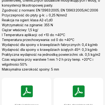
polimerowej, chemicznych dodatków modyfikujących i wody, o
konsystencji tiksotropowej pasty.
Zgodność z normami: EN 13963:2005; EN 13963:2005/AC:2006
Przyczepność do płyty g-k: ≥ 0,25 N/mm2
Reakcja na ogień: klasa A2-s1,d0
Wytrzymałość na zginanie: 355 N
Ciężar właściwy: 1,5 kg/
l Temperatura aplikacji: od +10 do +40°C
Temperatura przechowywania: od 0 do +40°C
Wydajność dla spoiny o krawędziach fabrycznych: 0,4 kg/mb
Wydajność dla spoiny o krawędziach ściętych 45º: 0,3 kg/mb
Praktyczna wydajność na jednostkę powierzchni: ok. 0,5 kg/m2
Czas wiązania przy warstwie 1 mm: 1-2 h przy temp. +20°C i
wilgotności 50%
Maksymalna szerokość spoiny: 5 mm