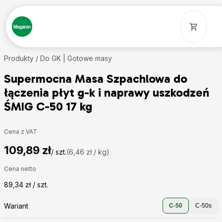
Produkty /
Do GK
| Gotowe masy
Supermocna Masa Szpachlowa do
łączenia płyt g-k i naprawy uszkodzeń
ŚMIG C-50 17 kg
Cena z VAT
109,89 zł
/ szt.
(6,46 zł / kg)
Cena netto
89,34 zł / szt.
Wariant
C-50
C-50s