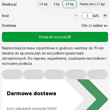
Wielkość
1,5 kg
5 kg
17 kg
Paleta (44 x 17 kg)
szt.
Ilość
Dostawa
Od
-.
U ciebie w
-
Dodaj do koszyka
Najmocniejsza masa szpachlowa o grubości warstwy do 15 mm.
Idealna do łączenia płyt ze wszystkimi typami taśm
zbrojeniowych. Do napraw, wypełniania, osadzania narożników i
na trudne podłoża.
Darmowa dostawa
przy zakupach powyżej 500zł.