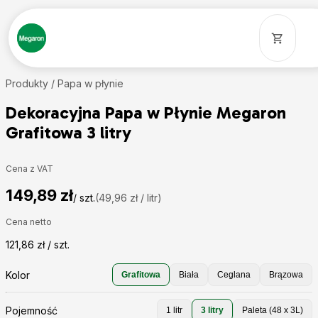
Produkty /
Papa w płynie
Dekoracyjna Papa w Płynie Megaron
Grafitowa 3 litry
Cena z VAT
149,89 zł
/ szt.
(49,96 zł / litr)
Cena netto
121,86 zł / szt.
Kolor
Grafitowa
Biała
Ceglana
Brązowa
Pojemność
1 litr
3 litry
Paleta (48 x 3L)