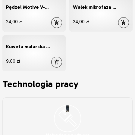
Pędzel Motive V-PRO SC 2"
Wałek mikrofaza z uchwytem 18cm
24,00 zł
24,00 zł
Kuweta malarska BIG 32/34cm
9,00 zł
Technologia pracy
(
)